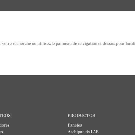
 votre recherche ou utilisez le panneau de navigation ci-dessus pour local
TROS
PRODUCTOS
dores
Paneles
os
Archipanels LAB