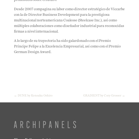
Desde 2007 compagina su labor como director estratégico de Viccarbe
con la de Director Business Development para la prestigiosa
multinacional norteamericana Coalesse (Steelcase Inc.), así como
múltiples colaboraciones como diseñador industrial para reconocidas
firmas a nivel internacional.
A lo largo de su trayectoria ha sido galardonado con el Premio
Príncipe Felipe a la Excelencia Empresarial, así como con el Premio
German Design Award.
←
DUNE by Kensaku Oshiro
GRADIENT by Cory Grosser
→