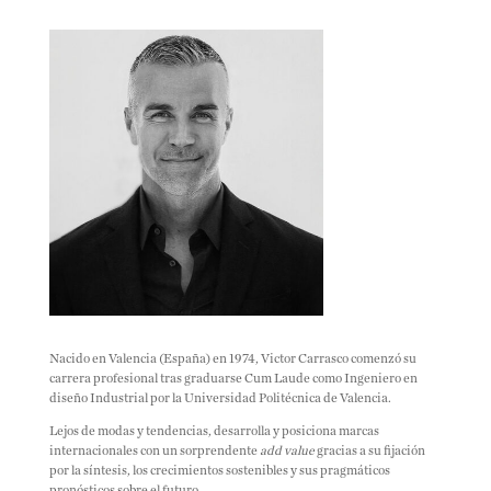
Nacido en Valencia (España) en 1974, Victor Carrasco comenzó su
carrera profesional tras graduarse Cum Laude como Ingeniero en
diseño Industrial por la Universidad Politécnica de Valencia.
Lejos de modas y tendencias, desarrolla y posiciona marcas
internacionales con un sorprendente
add value
gracias a su fijación
por la síntesis, los crecimientos sostenibles y sus pragmáticos
pronósticos sobre el futuro.