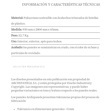
INFORMACIÓN Y CARACTERÍSTICAS TÉCNICAS
Material:
Poliuretano sostenible con deshechos triturados de botellas
de plástico.
Medida:
950 mm x 2800 mm x 45mm.
Peso:
22,7 Kg.
Uso:
Interior, exterior, apto para techos.
Acabado:
los paneles se suministran en crudo, con el color de su base y
partículas de reciclado.
SOLICITAR PRESUPUESTO
Los diseños presentados en esta publicación son propiedad de
ARCHIPANELS, S.L. y están protegidos por Diseño Industrial y
Copyright. Las imágenes son representativas, y puede haber
pequeñas variaciones en tono y textura respecto a los paneles reales.
Los paneles Archipanels presentan tolerancias propias del proceso de
fabricación:
Tolerancia en dimensiones generales: ±5 mm