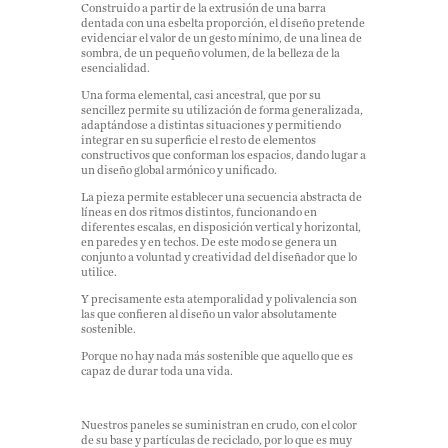
Construido a partir de la extrusión de una barra
dentada con una esbelta proporción, el diseño pretende
evidenciar el valor de un gesto mínimo, de una linea de
sombra, de un pequeño volumen, de la belleza de la
esencialidad.
Una forma elemental, casi ancestral, que por su
sencillez permite su utilización de forma generalizada,
adaptándose a distintas situaciones y permitiendo
integrar en su superficie el resto de elementos
constructivos que conforman los espacios, dando lugar a
un diseño global armónico y unificado.
La pieza permite establecer una secuencia abstracta de
líneas en dos ritmos distintos, funcionando en
diferentes escalas, en disposición vertical y horizontal,
en paredes y en techos. De este modo se genera un
conjunto a voluntad y creatividad del diseñador que lo
utilice.
Y precisamente esta atemporalidad y polivalencia son
las que confieren al diseño un valor absolutamente
sostenible.
Porque no hay nada más sostenible que aquello que es
capaz de durar toda una vida.
Nuestros paneles se suministran en crudo, con el color
de su base y partículas de reciclado, por lo que es muy