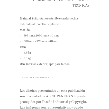
INFORMACIÓN Y CARACTERÍSTICAS
TÉCNICAS
Material:
Poliuretano sostenible con deshechos
triturados de botellas de plástico.
Medida:
595 mm x 1050 mm x 40 mm
600 mm x 920 mm x 40 mm
Peso:
6,5 kg
5,5 kg
Uso:
Interior, exterior, apto para techos.
SOLICITAR PRESUPUESTO
Los diseños presentados en esta publicación
son propiedad de ARCHIPANELS, S.L. y están
protegidos por Diseño Industrial y Copyright.
Las imágenes son representativas, y puede