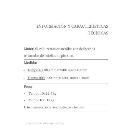
INFORMACIÓN Y CARACTERÍSTICAS
TÉCNICAS
Material:
Poliuretano sostenible con deshechos
triturados de botellas de plástico.
Medida:
Tempo 40:
880 mm x 2800 mm x 40 mm
Tempo 100:
900 mm x 2800 mm x 40mm
Peso:
Tempo 40:
22,5 kg
Tempo 100:
18 kg
Uso:
Interior, exterior, apto para techos.
SOLICITAR PRESUPUESTO