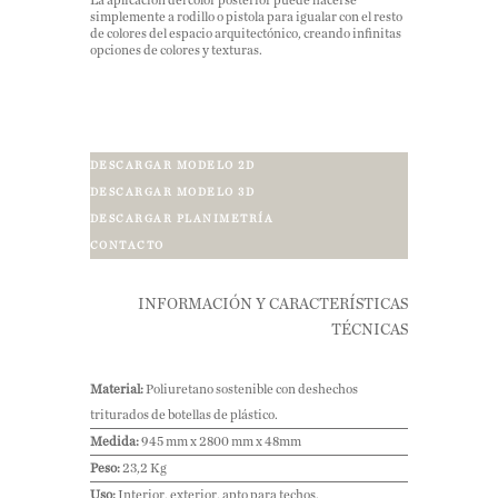
La aplicación del color posterior puede hacerse
simplemente a rodillo o pistola para igualar con el resto
de colores del espacio arquitectónico, creando infinitas
opciones de colores y texturas.
DESCARGAR MODELO 2D
DESCARGAR MODELO 3D
DESCARGAR PLANIMETRÍA
CONTACTO
INFORMACIÓN Y CARACTERÍSTICAS
TÉCNICAS
Material:
Poliuretano sostenible con deshechos
triturados de botellas de plástico.
Medida:
945 mm x 2800 mm x 48mm
Peso:
23,2 Kg
Uso:
Interior, exterior, apto para techos.