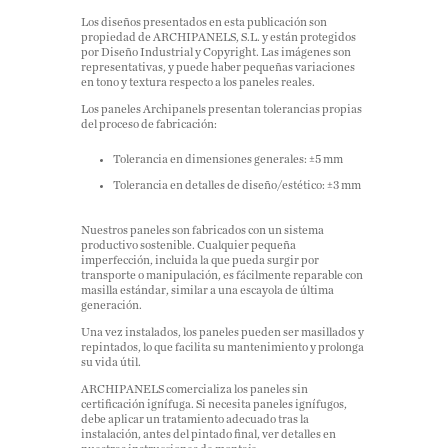
Los diseños presentados en esta publicación son
propiedad de ARCHIPANELS, S.L. y están protegidos
por Diseño Industrial y Copyright. Las imágenes son
representativas, y puede haber pequeñas variaciones
en tono y textura respecto a los paneles reales.
Los paneles Archipanels presentan tolerancias propias
del proceso de fabricación:
Tolerancia en dimensiones generales: ±5 mm
Tolerancia en detalles de diseño/estético: ±3 mm
Nuestros paneles son fabricados con un sistema
productivo sostenible. Cualquier pequeña
imperfección, incluida la que pueda surgir por
transporte o manipulación, es fácilmente reparable con
masilla estándar, similar a una escayola de última
generación.
Una vez instalados, los paneles pueden ser masillados y
repintados, lo que facilita su mantenimiento y prolonga
su vida útil.
ARCHIPANELS comercializa los paneles sin
certificación ignífuga. Si necesita paneles ignífugos,
debe aplicar un tratamiento adecuado tras la
instalación, antes del pintado final, ver detalles en